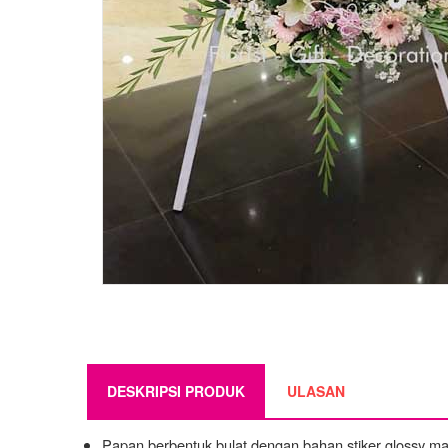
DESKRIPSI PRODUK
ULASAN
Papan berbentuk bulat dengan bahan stiker glossy 