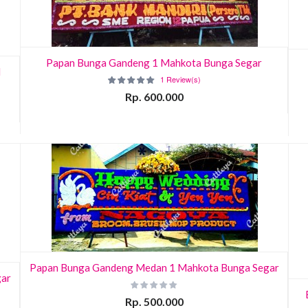
Papan Bunga Gandeng 1 Mahkota Bunga Segar
l
1 Review(s)
Rp. 600.000
Papan Bunga Gandeng Medan 1 Mahkota Bunga Segar
gar
Rp. 500.000