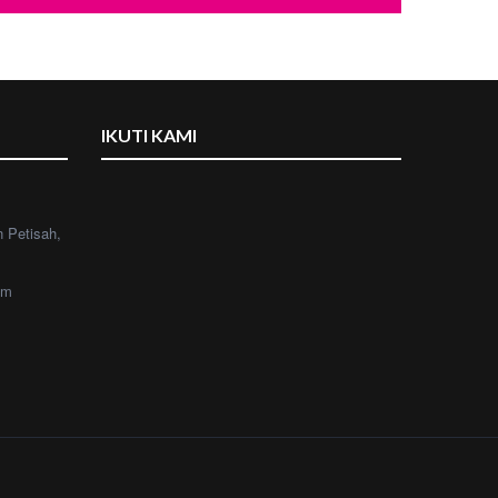
IKUTI KAMI
n Petisah,
om