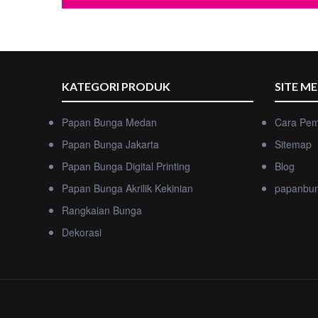
KATEGORI PRODUK
SITE M
Papan Bunga Medan
Cara Pe
Papan Bunga Jakarta
Sitemap
Papan Bunga Digital Printing
Blog
Papan Bunga Akrilik Kekinian
papanbu
Rangkaian Bunga
Dekorasi