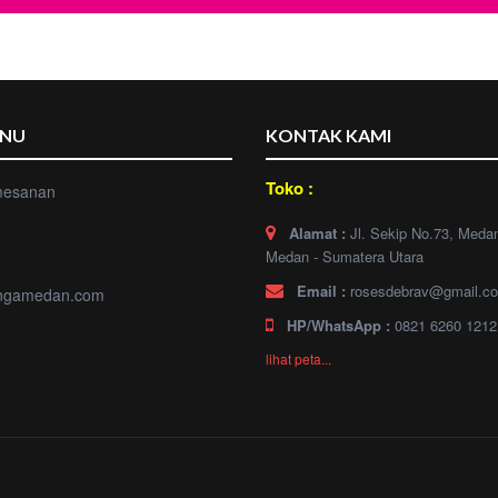
ENU
KONTAK KAMI
Toko :
mesanan
Alamat :
Jl. Sekip No.73, Meda
Medan - Sumatera Utara
Email :
rosesdebrav@gmail.c
ngamedan.com
HP/WhatsApp :
0821 6260 1212
lihat peta...