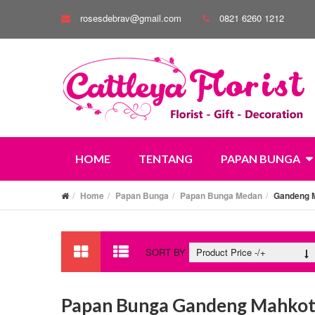
rosesdebrav@gmail.com
0821 6260 1212
HOME
TENTANG
PAPAN BUNGA
Home
Papan Bunga
Papan Bunga Medan
Gandeng 
SORT BY
Product Price -/+
Papan Bunga Gandeng Mahko