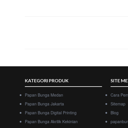
KATEGORI PRODUK
SITE M
Papan Bunga Medan
Cara Pe
Papan Bunga Jakarta
Sitemap
Papan Bunga Digital Printing
Blog
Papan Bunga Akrilik Kekinian
papanbu