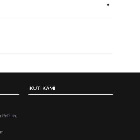
IKUTI KAMI
n Petisah,
om