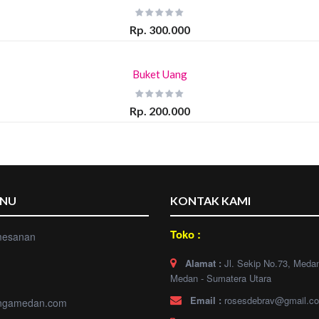
Rp. 300.000
Buket Uang
Rp. 200.000
ENU
KONTAK KAMI
Toko :
mesanan
Alamat :
Jl. Sekip No.73, Meda
Medan - Sumatera Utara
Email :
rosesdebrav@gmail.c
ngamedan.com