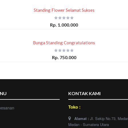
Standing Flower Selamat Sukses
Rp. 1.000.000
Bunga Standing Congratulations
Rp. 750.000
ENU
KONTAK KAMI
Toko :
mesanan
Alamat :
Jl. Sekip No.73, Meda
Medan - Sumatera Utara